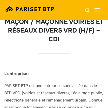
Aller
Rechercher :
au
PERM
contenu
MAÇON / MAÇONNE VOIRIES ET
RÉSEAUX DIVERS VRD (H/F) –
CDI
L’entreprise :
PARISET BTP est une entreprise spécialisée dans le
BTP VRD (voiries et réseaux divers), l’éclairage public,
l’électricité générale et l’aménagement urbain. Connue
et reconnue localement, elle se compose à ce jour